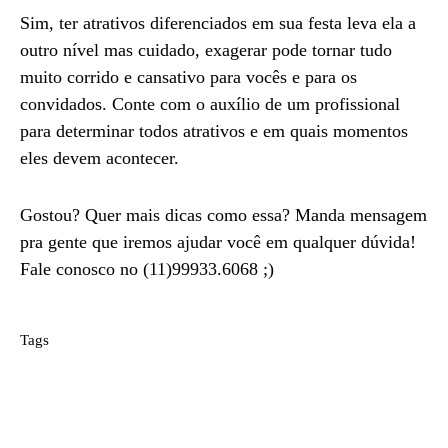
Sim, ter atrativos diferenciados em sua festa leva ela a
outro nível mas cuidado, exagerar pode tornar tudo
muito corrido e cansativo para vocês e para os
convidados. Conte com o auxílio de um profissional
para determinar todos atrativos e em quais momentos
eles devem acontecer.
Gostou? Quer mais dicas como essa? Manda mensagem
pra gente que iremos ajudar você em qualquer dúvida!
Fale conosco no (11)99933.6068 ;)
Tags
anália franco
casamento
dica
evitar no casamento
filme
fotografia
graduate eventos
mooca
não errar no casamento