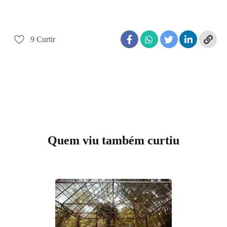
não fazer
tatuape
9
Curtir
Quem viu também curtiu