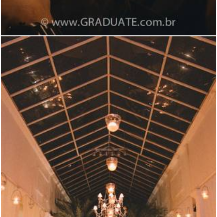
4565
20