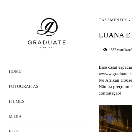
CASAMENTOS
LUANA E
1832
visualizaç
Esse casal especi
HOME
wwww.graduate.c
No Afrikan House
FOTOGRAFIAS
Não há preço no m
contratação!
FILMES
MÍDIA
BLOG